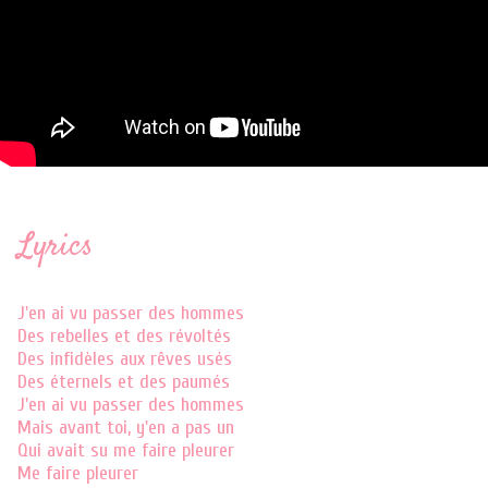
Lyrics
J'en ai vu passer des hommes
Des rebelles et des révoltés
Des infidèles aux rêves usés
Des éternels et des paumés
J'en ai vu passer des hommes
Mais avant toi, y'en a pas un
Qui avait su me faire pleurer
Me faire pleurer