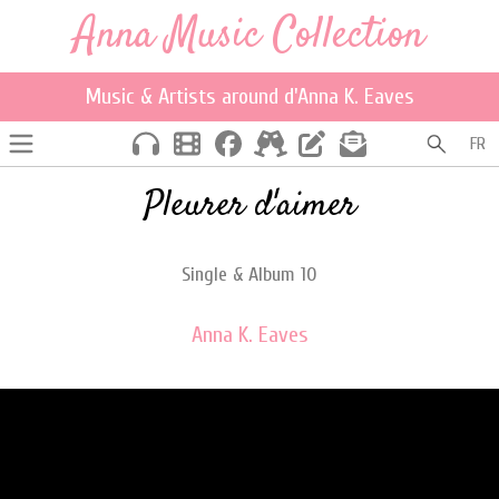
Anna Music Collection
Music & Artists around d'Anna K. Eaves
FR
Pleurer d'aimer
Single & Album 10
Anna K. Eaves