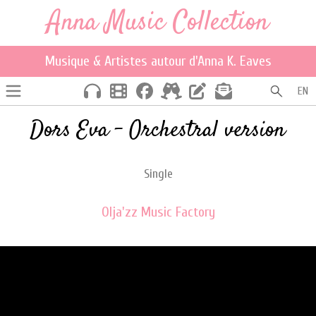
Anna Music Collection
Musique & Artistes autour d'Anna K. Eaves
EN
Dors Eva - Orchestral version
Single
Olja'zz Music Factory